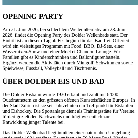
OPENING PARTY
Am 21. Juni 2026, bei schlechtem Wetter alternativ am 28. Juni
2026, findet die Opening Party des Dolder Wellenbads statt. Der
Eintritt ist an diesem Tag ab Festbeginn für das Bad frei. Offeriert
wird ein vielseitiges Programm mit Food, BBQ, DJ-Sets, einer
Wassernixen-Show und einer Moët et Chandon Lounge. Für
Familien gibt es Kinderschminken und Ballonfigurenbasteln.
Ergänzt werden die Aktivitäten durch Minigolf, Schwimmen sowie
Spielwiese, Fussball, Volleyball und Tischtennis.
ÜBER DOLDER EIS UND BAD
Die Dolder Eisbahn wurde 1930 erbaut und zählt mit 6’000
Quadratmetern zu den grössten offenen Kunsteisflächen Europas. In
der Stadt Zürich ist sie seit Jahrzehnten ein Treffpunkt für Eislaufen
und Eishockey. Die Sportanlage dient als Trainingsstätte für Vereine,
fördert gezielt den Nachwuchs und trägt wesentlich zur
Entwicklung junger Talente bei.
Das Dolder Wellenbad liegt inmitten einer naturnahen Umgebung