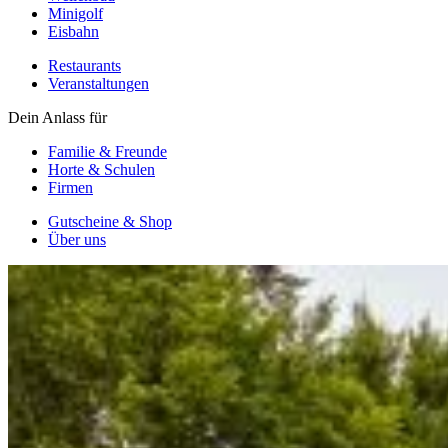
Minigolf
Eisbahn
Restaurants
Veranstaltungen
Dein Anlass für
Familie & Freunde
Horte & Schulen
Firmen
Gutscheine & Shop
Über uns